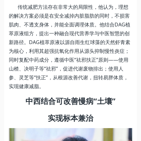
传统减肥方法存在非常大的局限性，他认为，理想
的解决方案必须是在安全减掉内脏脂肪的同时，不损害
肌肉、不透支身体，并能全面调理体质。他结合DAG植
萃原液组方，提出一种融合现代营养学与中医智慧的创
新路径。DAG植萃原液以源自雨生红球藻的天然虾青素
为核心，利用其超强抗氧化作用从源头抑制慢性炎症；
同时复配中药成分，遵循中医“祛邪扶正”原则——使用
山楂、决明子等“祛邪”，促进代谢废物排出；使用人
参、灵芝等“扶正”，从根源改善代谢，扭转易胖体质，
实现健康减脂。
中西结合可改善慢病“土壤”
实现标本兼治