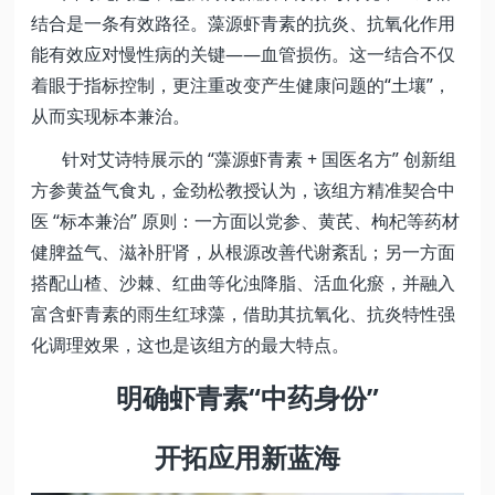
结合是一条有效路径。藻源虾青素的抗炎、抗氧化作用
能有效应对慢性病的关键——血管损伤。这一结合不仅
着眼于指标控制，更注重改变产生健康问题的“土壤”，
从而实现标本兼治。
针对艾诗特展示的 “藻源虾青素 + 国医名方” 创新组
方参黄益气食丸，金劲松教授认为，该组方精准契合中
医 “标本兼治” 原则：一方面以党参、黄芪、枸杞等药材
健脾益气、滋补肝肾，从根源改善代谢紊乱；另一方面
搭配山楂、沙棘、红曲等化浊降脂、活血化瘀，并融入
富含虾青素的雨生红球藻，借助其抗氧化、抗炎特性强
化调理效果，这也是该组方的最大特点。
明确虾青素“中药身份”
开拓应用新蓝海