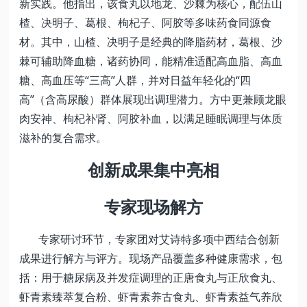
新实践。他指出，该食丸以地龙、沙棘为核心，配伍山
楂、决明子、葛根、枸杞子、阿胶等多味药食同源食
材。其中，山楂、决明子是经典的降脂药材，葛根、沙
棘可辅助降血糖，诸药协同，能精准适配高血脂、高血
糖、高血压等“三高”人群，并对日益年轻化的“四
高”（含高尿酸）群体展现出调理潜力。方中更兼顾龙眼
肉安神、枸杞补肾、阿胶补血，以满足睡眠调理与体质
滋补的复合需求。
创新成果集中亮相
专家现场解方
专家研讨环节，专家团对艾诗特多项中西结合创新
成果进行解方与评方。现场产品覆盖多种健康需求，包
括：用于糖尿病及并发症调理的正唐食丸与正欣食丸、
虾青素臻萃复合粉、虾青素养古食丸、虾青素益气养欣