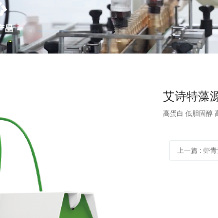
艾诗特藻源
高蛋白 低胆固醇 
上一篇
: 虾青素胶原