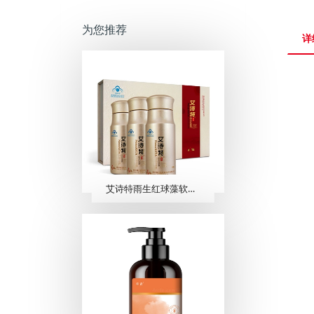
为您推荐
详
艾诗特雨生红球藻软胶囊 （60粒/瓶 ×3瓶/盒）