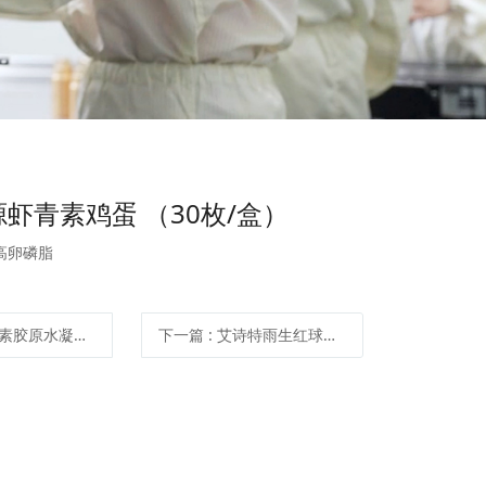
虾青素鸡蛋 （30枚/盒）
高卵磷脂
水凝保湿面膜 （5片/盒）
下一篇
: 艾诗特雨生红球藻软胶囊 （60粒/瓶X3瓶/盒）