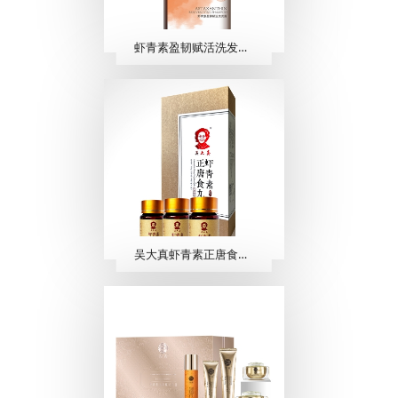
虾青素盈韧赋活洗发露 500ml
吴大真虾青素正唐食丸 （40粒/瓶×3瓶）