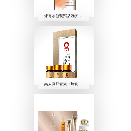
虾青素盈韧赋活洗发露 500ml
吴大真虾青素正唐食丸 （40粒/瓶×3瓶）