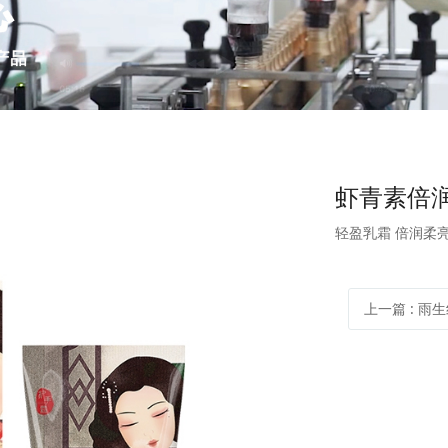
虾青素倍润
轻盈乳霜 倍润柔
上一篇
: 雨生红球藻牦