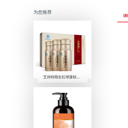
为您推荐
详
艾诗特雨生红球藻软胶囊 （60粒/瓶 ×3瓶/盒）