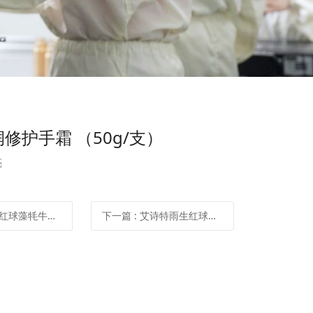
修护手霜 （50g/支）
亮
牛骨肽片 （60片/瓶×2瓶）
下一篇
: 艾诗特雨生红球藻鱼糕 （400g/罐）