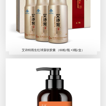
艾诗特雨生红球藻软胶囊 （60粒/瓶 ×3瓶/盒）