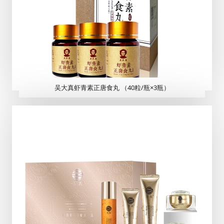
吴大真虾青素正唐食丸 （40粒/瓶×3瓶）