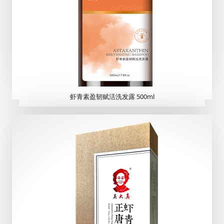
虾青素盈韧赋活洗发露 500ml