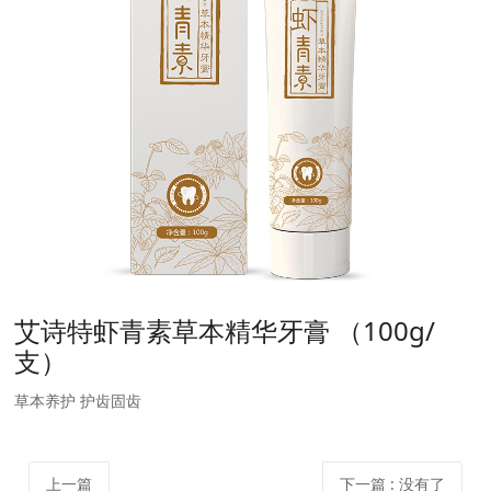
艾诗特虾青素草本精华牙膏 （100g/
支）
草本养护 护齿固齿
上一篇
下一篇
: 没有了