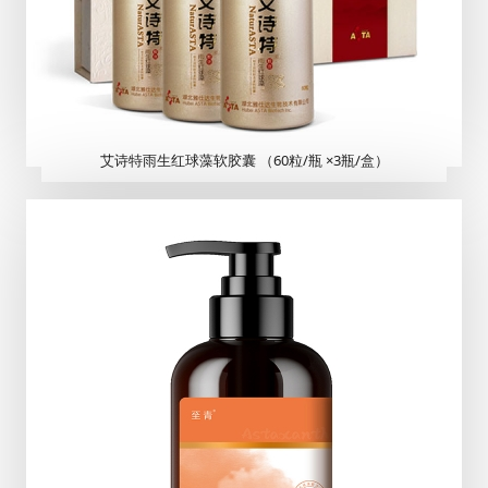
艾诗特雨生红球藻软胶囊 （60粒/瓶 ×3瓶/盒）