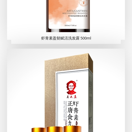
虾青素盈韧赋活洗发露 500ml