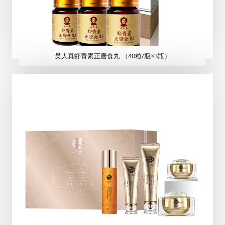
吴大真虾青素正唐食丸 （40粒/瓶×3瓶）