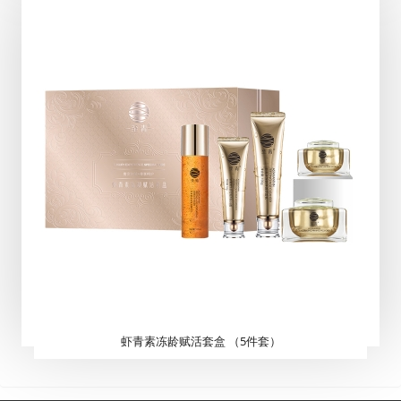
虾青素冻龄赋活套盒 （5件套）