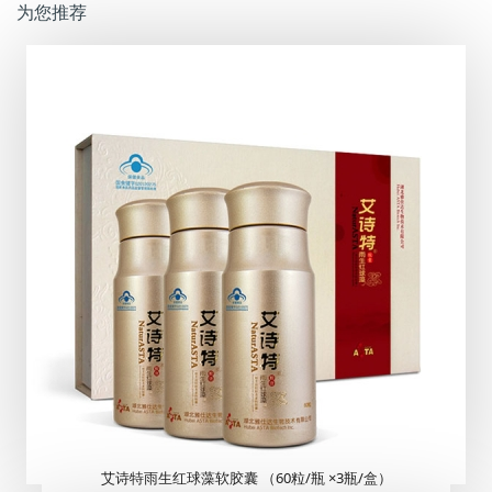
为您推荐
艾诗特雨生红球藻软胶囊 （60粒/瓶 ×3瓶/盒）