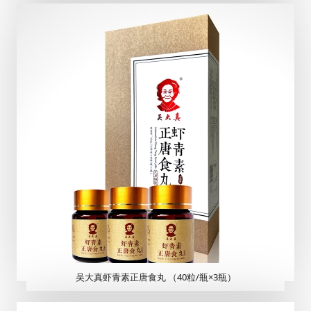
吴大真虾青素正唐食丸 （40粒/瓶×3瓶）