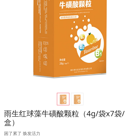
雨生红球藻牛磺酸颗粒（4g/袋x7袋/
盒）
困了累了 焕发活力