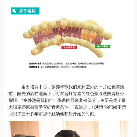
走出培育中心，张邦华带我们来到室外的一片红色藻池
前。
阳光
的洒在池面上，将富含虾青素的
红色
藻液映照得格外
耀眼。
“室外池是我们唯一保留的原来养殖部分，主要是为了最
大限度还原微藻孕育虾青素条件。”说道这，
张邦华的思绪不禁
回到了三十
多年
前
那个触动他梦想开始的时刻。