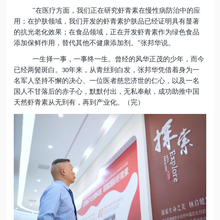
在医疗方面，我们正在研究虾青素在慢性病防治中的应
"
用；在护肤领域，我们开发的虾青素护肤品已经证明具有显著
的抗光老化效果；在食品领域，正在开发虾青素作为绿色食品
添加保鲜作用，替代其他不健康添加剂。
张邦华说。
"
一生择一事
，一事
终一生
。曾经的风华正茂的少年，而今
已经两鬓斑白。
年来，
从青丝到白发，
张邦华凭借着身为一
30
名军人坚持不懈的决心、一位医者慈悲济世的仁心，以及一名
国人不甘落后的
赤子心
，默默付出，无私奉献，成功助推中国
天然虾青素从无到有，再到产业化。（完）