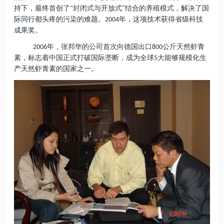
持下，最终首创了“封闭式与开放式”结合的养殖模式，解决了国
际同行都头疼的污染的难题。
年，这项技术获得省级科技
2004
成果奖。
年，张邦华的公司首次向德国出口
公斤天然虾青
2006
800
素，标志着中国正式打破国际垄断，成为全球
大能够规模化生
5
产天然虾青素的国家之一。