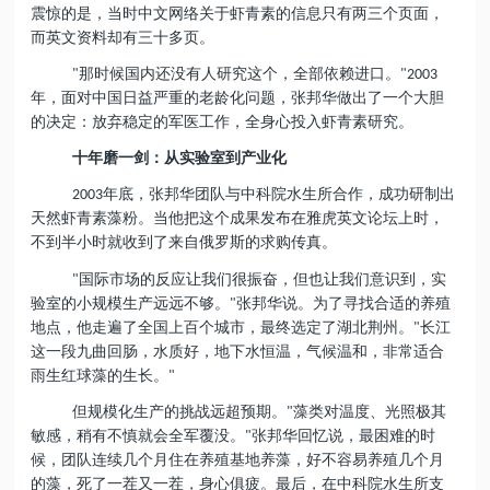
震惊的是，当时中文网络关于虾青素的信息只有两三个页面，
而英文资料却有三十多页。
那时候国内还没有人研究这个，全部依赖进口。
"
"2003
年，面对中国日益严重的老龄化问题，张邦华做出了一个大胆
的决定：放弃稳定的军医工作，全身心投入虾青素研究。
十年磨一剑：从实验室到产业化
年底，张邦华团队与中科院水生所合作，成功研制出
2003
天然虾青素藻粉。当他把这个成果发布在雅虎英文论坛上时，
不到半小时就收到了来自俄罗斯的求购传真。
国际市场的反应让我们很振奋，但也让我们意识到，实
"
验室的小规模生产远远不够。
张邦华说。为了寻找合适的养殖
"
地点，他走遍了全国上百个城市，最终选定了湖北荆州。
长江
"
这一段九曲回肠，水质好，地下水恒温，气候温和，非常适合
雨生红球藻的生长。
"
但规模化生产的挑战远超预期。
藻类对温度、光照极其
"
敏感，稍有不慎就会全军覆没。
张邦华回忆说，最困难的时
"
候，团队连续几个月住在养殖基地养藻，好不容易养殖几个月
的藻，死了一茬又一茬，身心俱疲。最后，在中科院水生所支