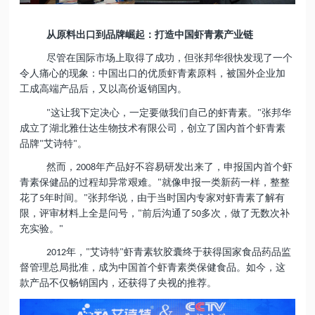
从原料出口到品牌崛起：打造中国虾青素产业链
尽管在国际市场上取得了成功，但张邦华很快发现了一个
令人痛心的现象：中国出口的优质虾青素原料，被国外企业加
工成高端产品后，又以高价返销国内。
这让我下定决心，一定要做我们自己的虾青素。
张邦华
"
"
成立了湖北雅仕达生物技术有限公司，创立了国内首个虾青素
品牌
艾诗特
。
"
"
然而，
年产品好不容易研发出来了，申报国内首个虾
2008
青素保健品的过程却异常艰难。
就像申报一类新药一样，整整
"
花了
年时间。
张邦华说，由于当时国内专家对虾青素了解有
5
"
限，评审材料上全是问号，
前后沟通了
多次，做了无数次补
"
50
充实验。
"
年，
艾诗特
虾青素软胶囊终于获得国家食品药品监
2012
"
"
督管理总局批准，成为中国首个虾青素类保健食品。如今，这
款产品不仅畅销国内，还获得了央视的推荐。