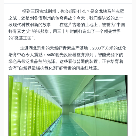
提
到三国古城荆州，你会想到什么？是金戈铁马的赤壁
之战，还是刘备借荆州的
传奇
典故？
今天，我们要讲述的是一
段现代科技创新的故事
——在这片古老的土地上，被誉为
中国
"
虾青素之父
的张邦华，用三十年时间打造出了一个领先世界
"
的“微藻王国”。
走进湖北荆州的天然虾青素生产基地，
平方米的优化
2300
培育中心令人震撼：
套光反应器整齐排列，智能光源下的
6680
绿色吊带泛着晶莹的光泽。这些看似普通的装置，正在培育着
含有
自然界最强抗氧化剂
虾青素的雨生红球藻。
"
"