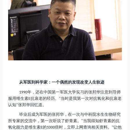
从军医到科学家：一个偶然的发现改变人生轨迹
年，还在中国第一军医大学实习的张邦华注意到导师
1990
服用维生素
抗衰老的经历。
当时是我第一次对抗氧化和抗衰老
E
"
认知
张邦华回忆道。
"
毕业后成为军医的张邦华，在一次与中科院水生生物研究
所专家的交流中，第一次听说了虾青素。
当我得知虾青素的抗
"
氧化能力是维生素
的
倍时，立即上网查询相关资料。
让他
E
1000
"