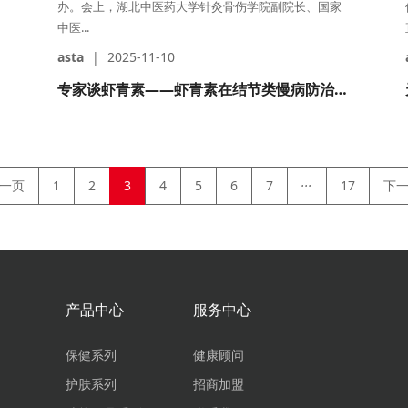
办。会上，湖北中医药大学针灸骨伤学院副院长、国家
中医...
asta
|
2025-11-10
用
专家谈虾青素——虾青素在结节类慢病防治潜力
...
一页
1
2
3
4
5
6
7
17
下
产品中心
服务中心
保健系列
健康顾问
护肤系列
招商加盟