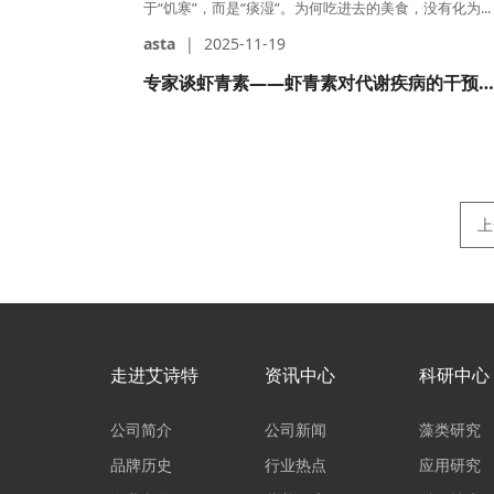
于“饥寒”，而是“痰湿”。为何吃进去的美食，没有化为...
asta
|
2025-11-19
专家谈虾青素——虾青素对代谢疾病的干预作
上
走进艾诗特
资讯中心
科研中心
公司简介
公司新闻
藻类研究
品牌历史
行业热点
应用研究